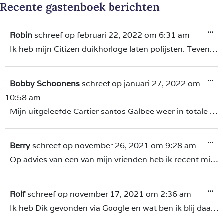
Recente gastenboek berichten
...
Robin
schreef op
februari 22, 2022
om
6:31 am
Ik heb mijn Citizen duikhorloge laten polijsten. Tevens een nieuwe accu laten plaatsen en wat aanpassingen aan de bezel.Het betreft een ecodrivemodel waarbij de accu na ruim 10 jaar de geest had gegeven. Ook saffierglas in het horloge laten zetten. Alles is goed geregeld. Transport van het horloge via koerier..Top! ik ben tijdens het proces netjes geïnformeerd en de mogelijkheden zijn goed besproken vooraf. Toen ik het horloge weer ontving en het pakketje opende..een dikke glimlach..voor mij was het horloge weer als nieuw. Ik kan iedereen aanbevelen zijn horloge in onderhoud te laten nemen door deze betrouwbare firma.
...
Bobby Schoonens
schreef op
januari 27, 2022
om
10:58 am
Mijn uitgeleefde Cartier santos Galbee weer in totale nieuwstaat gebracht! Ongelofelijk !Dank hiervoor Dik Wakker!
...
Berry
schreef op
november 26, 2021
om
9:28 am
Op advies van een van mijn vrienden heb ik recent mijn 50 jaar oude Rolex Perptual Date laten schoonmaken en renoveren door Horlogepolijsten.nl. Het resultaat was verbluffend. Vakwerk van superieure kwaliteit van Dik Wakker en procesmatig professioneel gerund door Olga. Dit bedrijf is een absolute aanrader voor het renoveren van uurwerken als kwaliteit voor horlogebezitters prioriteit heeft.
...
Rolf
schreef op
november 17, 2021
om
2:36 am
Ik heb Dik gevonden via Google en wat ben ik blij daarmee! We hebben een mooie Omega Seamaster De Ville geërfd die wel toe was aan een goede opknapbeurt. En daar heeft Dik voor gezorgd! En hoe!!! Wat een geweldig resultaat, hij is weer als nieuw. Mijn partner kent het horloge al haar hele leven, maar had het nog nooit zo mooi gezien. Dik en Olga hartelijk bedankt voor de gastvrije ontvangst en het mooie inkijkje in jullie heiligdom.