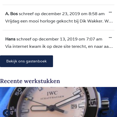
...
A. Bos
schreef op
december 23, 2019
om
8:58 am
Vrijdag een mooi horloge gekocht bij Dik Wakker. We hadden een prettig contact en het Horloge bevalt erg goed. Bedankt Dik !
...
Hans
schreef op
december 13, 2019
om
7:07 am
Via internet kwam ik op deze site terecht, en naar aanleiding van de alleen maar positieve reviews, heb ik Dik mijn 2 Rolexen gebracht. 1 Explorer 214270 mk II en mijn Submariner 116610LN, de Explorer heb ik net aangeschaft van een particulier via Chrono24, de Sub heb ik nu een jaartje of 8, was geserviced door S en C PC Hoofdstr, en daar was ik niet echt over te spreken, uurwerk liep sinds service niet echt goed en opmaken was gewoon amateuristisch werk. Nu heeft Dik gedaan wat S en C had moeten doen, perfect polijst werk en uurwerk ook nagekeken, mijn Sub is weer als nieuw en loopt prima, moet nog even kijken hoe goed hij loopt;-), de Explorer is eveneens alsof hij nieuw uit de box komt, ik ben zeer tevreden met deze professionele resultaten, welke op een aanzienlijk hoger niveau staan dan een "gerenomeerde" AD. Bij een AD draait het om de centen, bij Dik draait het om de passie voor horloges en de resultaten spreken voor zich. Nogmaals dank, je hebt er een klant en fan bij. Groeten Hans.
Bekijk ons gastenboek
Recente werkstukken