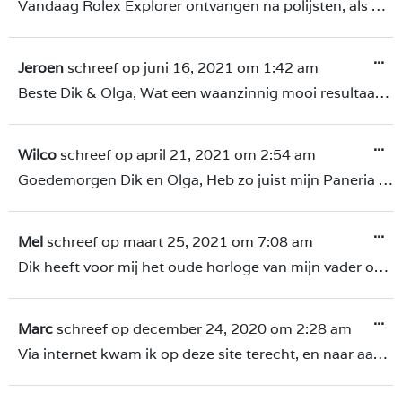
Vandaag Rolex Explorer ontvangen na polijsten, als nieuw..! Buitengewoon prettige communicatie gehad, we praten hier over een vakman, die weet waar hij het over heeft. Aanrader voor iedereen die zijn of haar horloge in nieuwstaat wil terug laten brengen. Klasse...! René.
...
Jeroen
schreef op
juni 16, 2021
om
1:42 am
Beste Dik & Olga, Wat een waanzinnig mooi resultaat hebben jullie bewerkstelligd met mijn IWC. Van de schamp schade is werkelijk niets meer te zien; het horloge is werkelijk gloednieuw. Diep respect. Hartelijke groet, Jeroen
...
Wilco
schreef op
april 21, 2021
om
2:54 am
Goedemorgen Dik en Olga, Heb zo juist mijn Paneria weer in ontvangst mogen nemen. Het resultaat Mag er wezen de Paneria is weer als NIEUW en deze was toch echt goed gedragen.. Super bedankt voor de Goede zorg en Service en de duidelijk communicatie. Is u Horloge net zo toegetakeld als mijn Paneria is dit het juiste adres!! Wat een resultaat echt niet Normaal!! Met vriendelijke groet Wilco
...
Mel
schreef op
maart 25, 2021
om
7:08 am
Dik heeft voor mij het oude horloge van mijn vader opgeknapt. Er was 40 jaar niets aan gedaan. Het horloge is weer als nieuw. Dik, dank je!
...
Marc
schreef op
december 24, 2020
om
2:28 am
Via internet kwam ik op deze site terecht, en naar aanleiding van de positieve reviews, heb ik Dik mijn omega speedmaster mark III vintage en een hublot toevertouwd. Verbazende resultaten, zo goed als nieuw. Ook binnen de afgesproken tijd. Echt vakwerk, topservice.Bedankt Dik