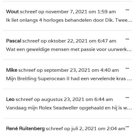
...
Wout
schreef op
november 7, 2021
om
1:59 am
Ik liet onlangs 4 horloges behandelen door Dik. Twee horloges werden opnieuw gepolijst (gesatineerd); en bij de andere twee heb ik de wijzers laten vervangen. Prachtig resultaat: de horloges zien er nu precies uit zoals ik ze wilde hebben! En ik mag niet vergeten te vermelden dat de communicatie met Olga bijzonder vlot en aangenaam was. Ik ben erg tevreden, en kan de diensten van Dik en Olga warm aanbevelen!
...
Pascal
schreef op
oktober 22, 2021
om
6:47 am
Wat een geweldige mensen met passie voor uurwerken. Mijn horloge met emotionele waarde was beschadigt geraakt. Via onze buren in contact gekomen met Olga en Dik en uiteindelijk het horloge heengebracht. Vandaag weer opgehaald en wat is het fijn dat deze weer in uitstekende staat is. Dik, Olga, ontzettend bedankt!
...
Mike
schreef op
september 23, 2021
om
4:40 am
Mijn Breitling Superocean II had een vervelende kras op de sluiting. Over het Breitling logo heen. Dik heeft fantastisch werk geleverd en hij is weer helemaal als nieuw. Ik ben erg tevreden over het werk en de vriendelijkheid. Gewoon top!
...
Leo
schreef op
augustus 23, 2021
om
6:44 am
Vandaag mijn Rolex Seadweller opgehaald en hij is weer in top conditie. Ik heb al diverse horloges door Dick laten behandelen. Zeer tevreden en goede communicatie. Aanrader!
...
René Ruitenberg
schreef op
juli 2, 2021
om
2:04 am