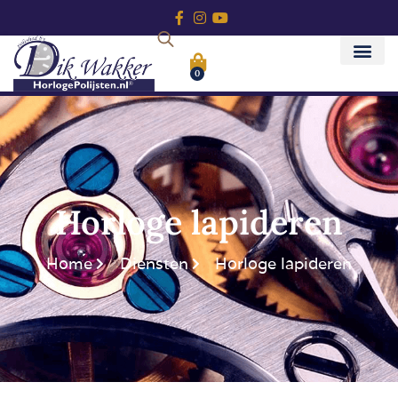
0
Horloge lapideren
Home
Diensten
Horloge lapideren