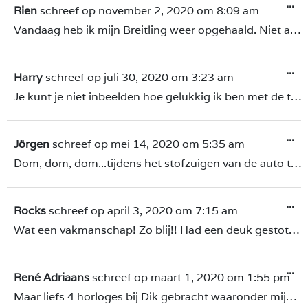
...
Rien
schreef op
november 2, 2020
om
8:09 am
Vandaag heb ik mijn Breitling weer opgehaald. Niet alleen de reparatie waarom ik gevraagd had; de wijzerplaat vastzetten, is keurig gedaan, maar het polijstwerk van de kast en de band is subliem gedaan! Mijn Breitling Headwind ziet er weer als nieuw uit en ik ben er heel erg tevreden mee. Dit was mijn eerste ervaring met u maar ik kom zeker terug als er weer iets aan mijn horloge moet gebeuren. Hartelijk dank, top-vakwerk!!
...
Harry
schreef op
juli 30, 2020
om
3:23 am
Je kunt je niet inbeelden hoe gelukkig ik ben met de terugkeer van de Omega, Dit is een horloge met voor mij onbetaalbare herinneringen en ik heb deze ongeveer elke 3 dagen per week (zo ongeveer 24 uur per dag) gedragen voor de afgelopen denk 25 of 27 jaar ! Ik heb dit horloge ooit in Zwitserland zelf aangeschaft op een skireis met een Zwitsere vriend die ik had ontmoet toen in nog in Friesland woonde. Nu ik deze door u heb laten polijsten is het alsof ik terug ben gegaan in de tijd, dit horloge kan gewoon zo terug in de orginele doos om verkocht te worden, zo mooi had ik niet durven hopen dat die zou zijn bij terugkomst. Gewoonweg super en geen andere woorden voor ! Nogmaals hartelijk dank voor goede zorgen en ben ook zeer benieuwd naar mijn Tissot, deze is van dezelfde tijd afkomstig en heb deze ook veel gedragen tijdens mijn werk bij installaties van badkamers e.d. Maar beide zijn gewoon supersterke horloges en gewoon zo mooi om te zien dat die weer terug in orginele staat terugkomen. Dit bovenstaand geeft dus zeker u vakmanschap welke u op de website uitstraald, aan !! Zoals geschreven in mijn eerste mail naar u had ik alle vertrouwen erin om dit bij te laten doen, en u heeft meer dan waar gemaakt !! Groet Harry
...
Jörgen
schreef op
mei 14, 2020
om
5:35 am
Dom, dom, dom...tijdens het stofzuigen van de auto tikte ik mijn airking tegen Een metalen rand, gevolg hiervan een klein haakje in de kast van de airking. Vandaag op en neer gereden naar Dik in Emmeloord...eerlijk is eerlijk, hij heeft de Airking weer als nieuw opgelapt!! Nogmaals dank, Dik! Topservice?
...
Rocks
schreef op
april 3, 2020
om
7:15 am
Wat een vakmanschap! Zo blij!! Had een deuk gestoten in het goud van mijn Submariner. En Dik heeft ervoor gezorgd dat ik daar niets meer van zie en het horloge lijkt zelfs als nieuw! Ben blij als een kind!
...
René Adriaans
schreef op
maart 1, 2020
om
1:55 pm
Maar liefs 4 horloges bij Dik gebracht waaronder mijn Rolex GMT2 en een gouden Omega vintage. Indrukwekkende resultaten. De Omega Seamaster uit 1951 een chronometer automaat ziet er weer uit als nieuw en de Batmen is ook prachtig in nieuwstaat. Dik, mijn welgemeende respect voor je kundigheid van deze perfectionist!