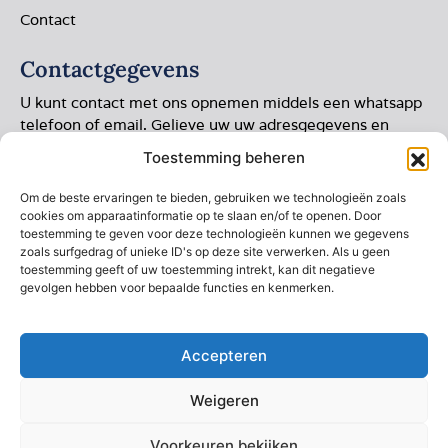
Contact
Contactgegevens
U kunt contact met ons opnemen middels een whatsapp
telefoon of email. Gelieve uw uw adresgegevens en
foto’s toevoegen.
Toestemming beheren
Rozenburg 6
Om de beste ervaringen te bieden, gebruiken we technologieën zoals
8302 NL Emmeloord
cookies om apparaatinformatie op te slaan en/of te openen. Door
toestemming te geven voor deze technologieën kunnen we gegevens
+31 (0) 6 28732281
zoals surfgedrag of unieke ID's op deze site verwerken. Als u geen
toestemming geeft of uw toestemming intrekt, kan dit negatieve
+31 (0) 6 28732281
gevolgen hebben voor bepaalde functies en kenmerken.
+31 (0) 527 861 404
info@horlogepolijsten.nl
Accepteren
Weigeren
2026 © Dik Wakker
Website gemaakt door
Voorkeuren bekijken