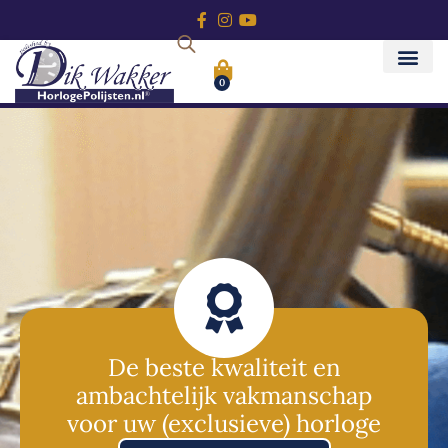
0
De beste kwaliteit en
ambachtelijk vakmanschap
voor uw (exclusieve) horloge