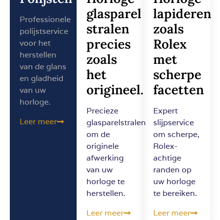
glasparel
lapideren
Professionele
stralen
zoals
polijstservice
precies
Rolex
voor het
herstellen
zoals
met
van de glans
het
scherpe
en gladheid
origineel.
facetten
van uw
horloge.
Precieze
Expert
Leer meer
glasparelstralen
slijpservice
om de
om scherpe,
originele
Rolex-
afwerking
achtige
van uw
randen op
horloge te
uw horloge
herstellen.
te bereiken.
Leer meer
Leer meer