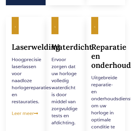
Laserwelding
Waterdicht
Reparatie
en
Hoogprecisie
Ervoor
onderhoud
laserlassen
zorgen dat
voor
uw horloge
Uitgebreide
naadloze
volledig
reparatie-
horlogereparaties
waterdicht
en
en
is door
onderhoudsdiens
restauraties.
middel van
om uw
zorgvuldige
horloge in
Leer meer
tests en
optimale
afdichting.
conditie te