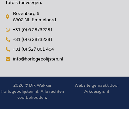
foto’s toevoegen.
Rozenburg 6
8302 NL Emmeloord
+31 (0) 6 28732281
+31 (0) 6 28732281
+31 (0) 527 861 404
info@horlogepolijsten.nl
2026 © Dik Wakker
Website gemaakt door
Horlogepolijsten.nl. Alle rechten
Arkdesign.nl
voorbehouden.