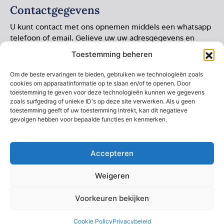
Contactgegevens
U kunt contact met ons opnemen middels een whatsapp
telefoon of email. Gelieve uw uw adresgegevens en
foto’s toevoegen.
Toestemming beheren
Rozenburg 6
Om de beste ervaringen te bieden, gebruiken we technologieën zoals
8302 NL Emmeloord
cookies om apparaatinformatie op te slaan en/of te openen. Door
toestemming te geven voor deze technologieën kunnen we gegevens
+31 (0) 6 28732281
zoals surfgedrag of unieke ID's op deze site verwerken. Als u geen
toestemming geeft of uw toestemming intrekt, kan dit negatieve
+31 (0) 6 28732281
gevolgen hebben voor bepaalde functies en kenmerken.
+31 (0) 527 861 404
info@horlogepolijsten.nl
Accepteren
Weigeren
2026 © Dik Wakker
Website gemaakt door
Voorkeuren bekijken
Horlogepolijsten.nl. Alle rechten
Arkdesign.nl
voorbehouden.
Cookie Policy
Privacybeleid