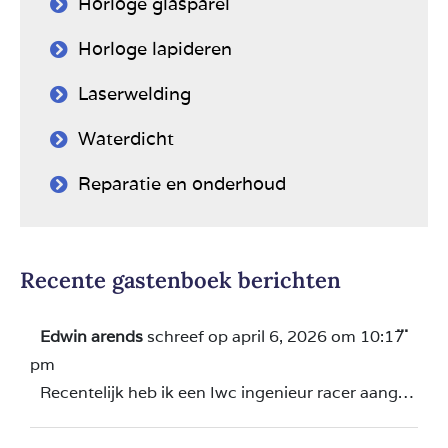
Horloge glasparel
Horloge lapideren
Laserwelding
Waterdicht
Reparatie en onderhoud
Recente gastenboek berichten
...
Edwin arends
schreef op
april 6, 2026
om
10:17
pm
Recentelijk heb ik een Iwc ingenieur racer aangeschaft. Het horloge vertoonde duidelijke gebruikssporen. Na de koop ging ik toch twijfelen of ik er verstandig aan had gedaan. Na speurwerk bij dik en Olga uitgekomen en het horloge gebracht om de beschadigingen te herstellen. Na een tijdje het bericht dat het horloge klaar is. Spannend! Je hoopt dat de beschadigingen zoveel mogelijk weg zijn en dat je weer blij bent bent met het horloge. Toen ik het horloge weer zag na de herstelwerkzaamheden kon ik mijn ogen bijna niet geloven. Wat mooi zeg. Wat een vakman! Ik ben nu super blij en tevreden met het horloge. Dik heeft een filmpje gemaakt dat op de site staat als je het zelf wilt zien. Ik durf Dik aan iedereen zonder voorbehoud aan te bevelen. Je kostbare horloge is hier in vertrouwde en vakkundige handen. Dik enorm bedankt!!!