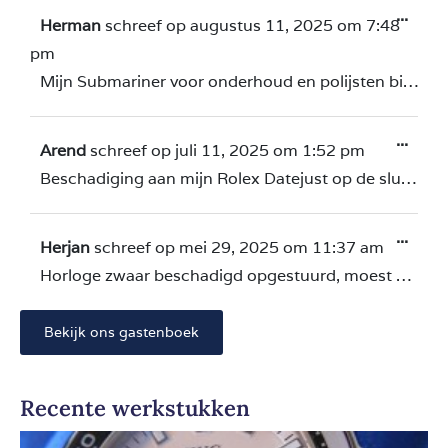
...
Herman
schreef op
augustus 11, 2025
om
7:48
pm
Mijn Submariner voor onderhoud en polijsten bij Dik gebracht. Vakwerk afgeleverd en hem weer in nieuwstaat terug!
...
Arend
schreef op
juli 11, 2025
om
1:52 pm
Beschadiging aan mijn Rolex Datejust op de sluiting. Ik kon snel terecht en het horloge is weer als nieuw! Goede service en fijn in omgang
...
Herjan
schreef op
mei 29, 2025
om
11:37 am
Horloge zwaar beschadigd opgestuurd, moest even wachten, maar het resultaat is top! Ga zo door!
Bekijk ons gastenboek
Recente werkstukken