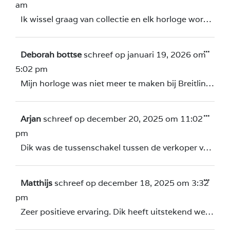
am
Ik wissel graag van collectie en elk horloge wordt eerst door Dik nagekeken, zodat het weer in perfecte staat verkeert. Eens had ik een ongeluk waarbij mijn horloge in tweeën brak, en bij het ophalen leek het alsof ik het zojuist nieuw in de winkel had gekocht. Hij is een echte vakman en een aanrader.
...
Deborah bottse
schreef op
januari 19, 2026
om
5:02 pm
Mijn horloge was niet meer te maken bij Breitling Zwitserland maar Dik Wakker heeft hem helemaal als nieuw gemaakt met een heel mooi nieuw uurwerk ! Dit horloge had voor mij heel veel emotionele waarde dus ik ben super blij en dankbaar !!! Heel veel Dank aan Dik groetjes Deborah
...
Arjan
schreef op
december 20, 2025
om
11:02
pm
Dik was de tussenschakel tussen de verkoper van mijn Submariner en ik. Zeer tevreden over zijn hulp en ondanks dat de verkoper hem betaalde voor zijn diensten, was Dik zeer objectief en heeft hij metzijn advies, bemiddeling en de service er aan bijgedragen dat ik nu een blij man ben…
...
Matthijs
schreef op
december 18, 2025
om
3:32
pm
Zeer positieve ervaring. Dik heeft uitstekend werk geleverd en het horloge in nagenoeg nieuwstaat teruggebracht. De vakkennis is evident: duidelijke verstand van zaken en volledige beheersing van de benodigde technieken. Dick verstaat zijn ambacht en maakt verwachtingen meer dan waar!