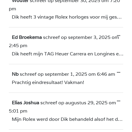
Wouter
schreef op
september 30, 2025
om
7:20
pm
Dik heeft 3 vintage Rolex horloges voor mij geserviced en gerestaureerd. Het resultaat is fantastisch, ze zijn weer als nieuw. Ik ben er heel erg blij mee.
...
Ed Broekema
schreef op
september 3, 2025
om
2:45 pm
Dik heeft mijn TAG Heuer Carrera en Longines een uitgebreide service bent gegeven. Ze lopen weer als een een zonnetje . Prima werk, goede service
...
Nb
schreef op
september 1, 2025
om
6:46 am
Prachtig eindresultaat! Vakman!
...
Elias Joshua
schreef op
augustus 29, 2025
om
5:01 pm
Mijn Rolex werd door Dik behandeld alsof het de zijne was. Ik had krasjes op de achterkant van mijn Rolex datejust. Dik en zijn vrouw hebben mij zeer vriendelijk ontvangen en heel professioneel de krasjes verwijderd. Bij Dik en zijn vrouw voelde ik dat ik mijn horloge kon toevertrouwen. Dik is een écht ambachtsman! Een horloge chirurg.