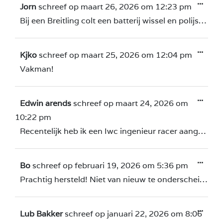
...
Jorn
schreef op
maart 26, 2026
om
12:23 pm
Bij een Breitling colt een batterij wissel en polijstbeurt laten uitvoeren, horloge is werkelijk als nieuw! Goede communicatie, vakman 1ste klas.
...
Kjko
schreef op
maart 25, 2026
om
12:04 pm
Vakman!
...
Edwin arends
schreef op
maart 24, 2026
om
10:22 pm
Recentelijk heb ik een Iwc ingenieur racer aangeschaft. Het horloge vertoonde duidelijke gebruikssporen. Na de koop ging ik toch twijfelen of ik er verstandig aan had gedaan. Na speurwerk bij Dik en Olga uitgekomen en het horloge gebracht om de beschadigingen te herstellen. Na een tijdje het bericht dat het horloge klaar is. Spannend! Je hoopt dat de beschadigingen zoveel mogelijk weg zijn en dat je weer blij bent bent met het horloge. Toen ik het horloge weer zag na de herstelwerkzaamheden kon ik mijn ogen bijna niet geloven. Wat mooi zeg. Wat een vakman! Ik ben nu super blij en tevreden met het horloge. Dik heeft een filmpje gemaakt dat op de site staat als je het zelf wilt zien. Ik durf Dik aan iedereen zonder voorbehoud aan te bevelen. Je kostbare horloge is hier in vertrouwde en vakkundige handen. Dik enorm bedankt!!!
...
Bo
schreef op
februari 19, 2026
om
5:36 pm
Prachtig hersteld! Niet van nieuw te onderscheiden. Zeker een aanrader!
...
Lub Bakker
schreef op
januari 22, 2026
om
8:06