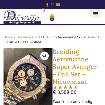
0
Home
/
Uncategorized
/ Breitling Aeromarine Super Avenger
– Full Set – Nieuwstaat
Breitling
Aeromarine
Super Avenger
– Full Set –
Nieuwstaat
★
★
★
★
★
€
3.599,00
Zeer fraaie en volledig