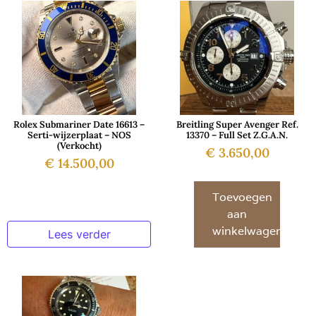
Rolex Submariner Date 16613 –
Breitling Super Avenger Ref.
Serti-wijzerplaat – NOS
13370 – Full Set Z.G.A.N.
(Verkocht)
€
3.650,00
€
14.500,00
Toevoegen
aan
winkelwagen
Lees verder