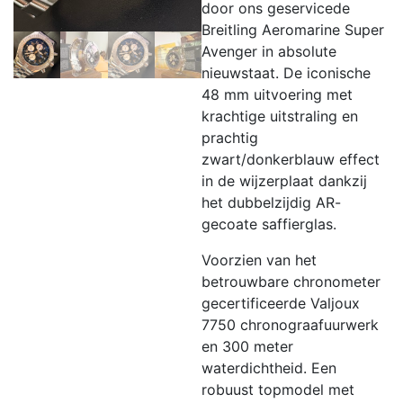
door ons geservicede
Breitling
Aeromarine Super
Avenger in absolute
nieuwstaat. De iconische
48 mm uitvoering met
krachtige uitstraling en
prachtig
zwart/donkerblauw effect
in de wijzerplaat dankzij
het dubbelzijdig AR-
gecoate saffierglas.
Voorzien van het
betrouwbare chronometer
gecertificeerde Valjoux
7750 chronograafuurwerk
en 300 meter
waterdichtheid. Een
robuust topmodel met