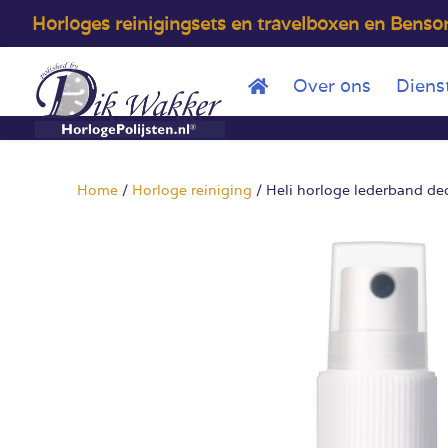
Horloges reinigingsets en travelboxen en Bens
Over ons
Diens
Home
/
Horloge reiniging
/ Heli horloge lederband deo