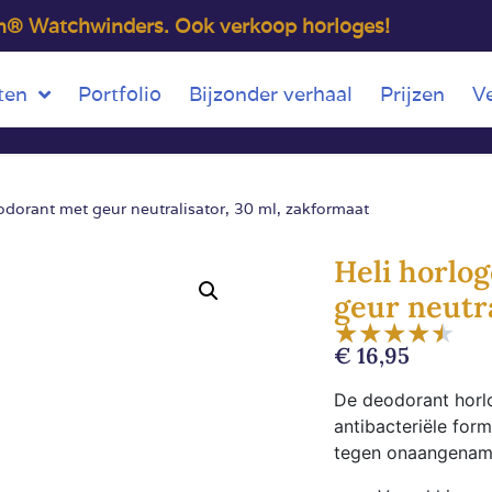
on® Watchwinders. Ook verkoop horloges!
ten
Portfolio
Bijzonder verhaal
Prijzen
V
dorant met geur neutralisator, 30 ml, zakformaat
Heli horlo
geur neutra
★
★
★
★
★
€
16,95
De deodorant horlo
antibacteriële for
tegen onaangename