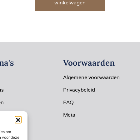
winkelwagen
na's
Voorwaarden
Algemene voorwaarden
ns
Privacybeleid
en
FAQ
io
Meta
op
ies om
n voor deze
t