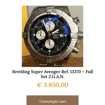
Breitling Super Avenger Ref. 13370 – Full
Set Z.G.A.N.
€
3.650,00
Toevoegen aan