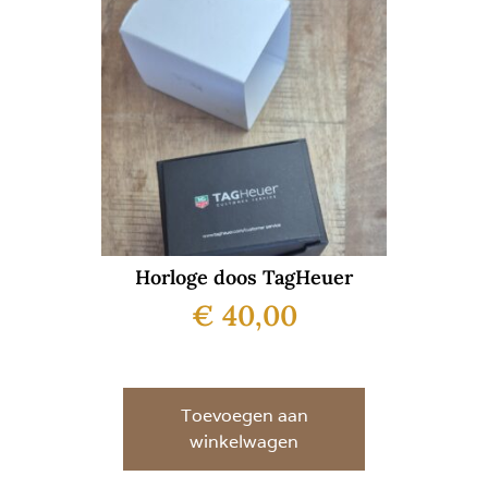
Horloge doos TagHeuer
€
40,00
Toevoegen aan
winkelwagen