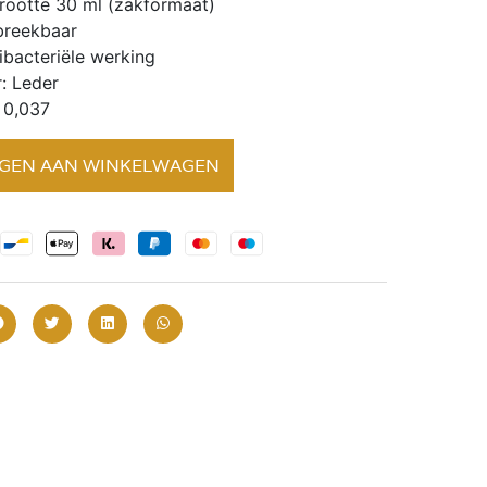
rootte 30 ml (zakformaat)
breekbaar
ibacteriële werking
: Leder
 0,037
GEN AAN WINKELWAGEN