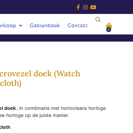
erkoop
Gastenboek
Contact
0
crovezel doek (Watch
cloth)
l doek .
In combinatie met horlocleans horloge
 uw horloge op de juiste manier.
cloth