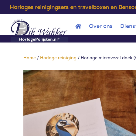
Horloges reinigingsets en travelboxen en Bens
Over ons
Diens
Home
/
Horloge reiniging
/ Horloge microvezel doek (