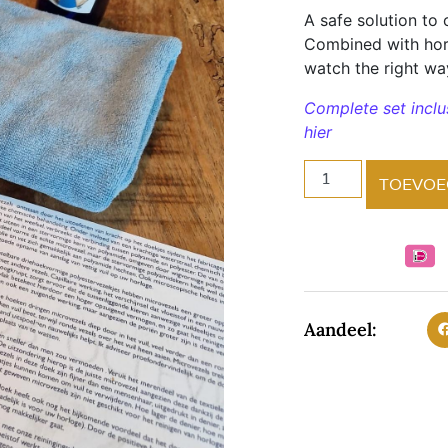
A safe solution to
Combined with horl
watch the right wa
Complete set inclu
hier
TOEVOE
Aandeel: