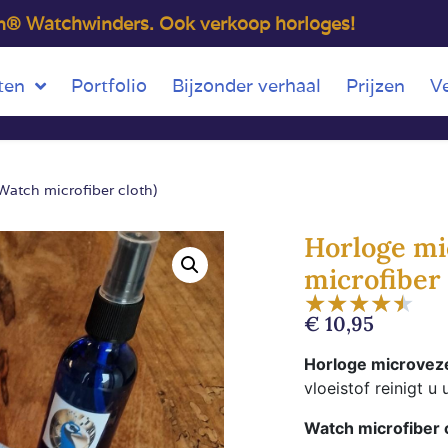
on® Watchwinders. Ook verkoop horloges!
ten
Portfolio
Bijzonder verhaal
Prijzen
V
Watch microfiber cloth)
Horloge mi
microfiber 
★
★
★
★
★
€
10,95
Horloge microveze
vloeistof reinigt u
Watch microfiber 