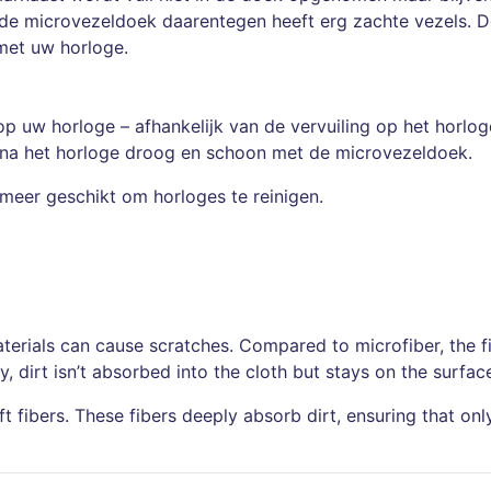
 microvezeldoek daarentegen heeft erg zachte vezels. De
met uw horloge.
 op uw horloge – afhankelijk van de vervuiling op het horlo
arna het horloge droog en schoon met de microvezeldoek.
 meer geschikt om horloges te reinigen.
terials can cause scratches. Compared to microfiber, the fi
ly, dirt isn’t absorbed into the cloth but stays on the surfa
t fibers. These fibers deeply absorb dirt, ensuring that on