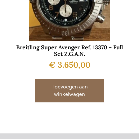
Breitling Super Avenger Ref. 13370 – Full
Set Z.G.A.N.
€
3.650,00
Toevoegen aan
winkelwagen